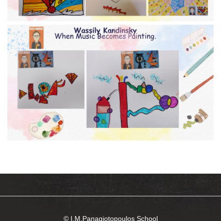
© I.M.Panagiotopoulos School