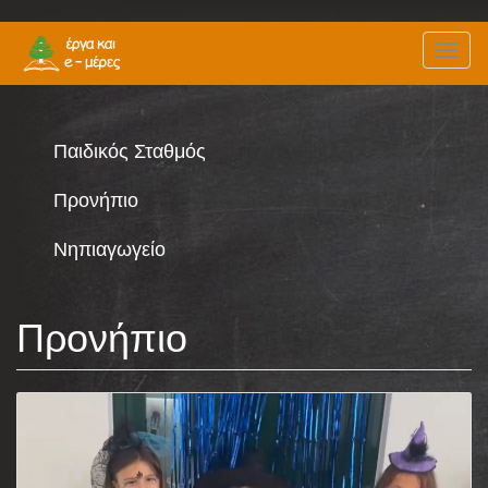
Παράκαμψη
Toggl
προς
naviga
το
κυρίως
περιεχόμενο
Παιδικός Σταθμός
Προνήπιο
Νηπιαγωγείο
Προνήπιο