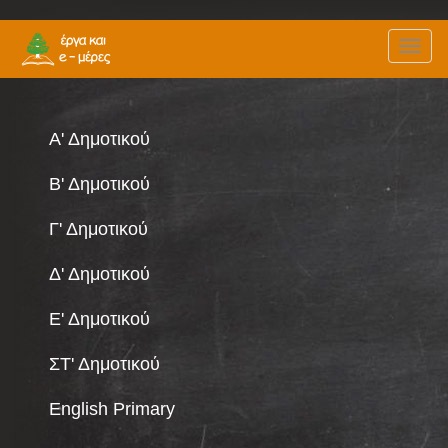
Παράκαμψη
Toggl
προς
naviga
το
κυρίως
περιεχόμενο
Α' Δημοτικού
Β' Δημοτικού
Γ' Δημοτικού
Δ' Δημοτικού
Ε' Δημοτικού
ΣΤ' Δημοτικού
English Primary