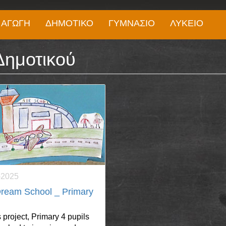
 ΑΓΩΓΉ
ΔΗΜΟΤΙΚΌ
ΓΥΜΝΆΣΙΟ
ΛΎΚΕΙΟ
Δημοτικού
-2025
ream School _ Primary
s project, Primary 4 pupils