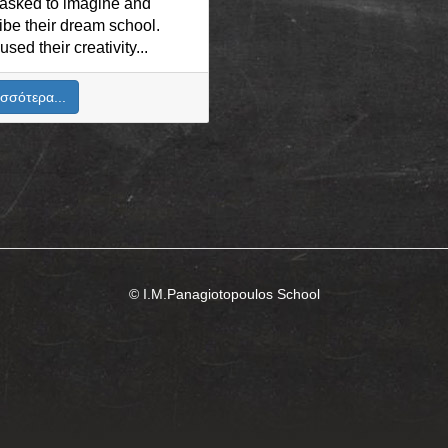
asked to imagine and
ibe their dream school.
sed their creativity...
σσότερα...
© I.M.Panagiotopoulos School