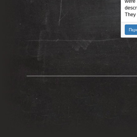
were 
descr
They u
Περι