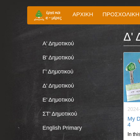
Παράκαμψη
ΑΡΧΙΚΉ
ΠΡΟΣΧΟΛΙΚΉ
προς
το
κυρίως
Δ' 
περιεχόμενο
Α' Δημοτικού
Β' Δημοτικού
Γ' Δημοτικού
Δ' Δημοτικού
Ε' Δημοτικού
2024
ΣΤ' Δημοτικού
My D
4
English Primary
In thi